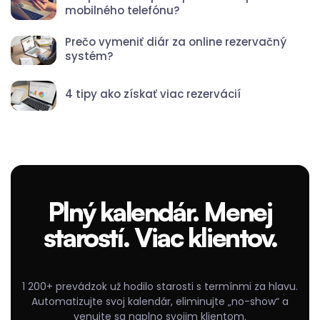
mobilného telefónu?
Prečo vymeniť diár za online rezervačný
systém?
4 tipy ako získať viac rezervácií
Plný kalendár. Menej
starostí. Viac klientov.
1 200+ prevádzok už hodilo starosti s termínmi za hlavu.
Automatizujte svoj kalendár, eliminujte „no-show“ a
venujte sa naplno svojim klientom.