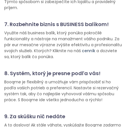
Týmto spôsobom si zabezpečíte ich lojalitu a pravidelný
príjem.
7. Rozbehnite biznis s BUSINESS balíkom!
Využite náš business balík, ktorý ponúka pokročilé
funkcionality a nástroje na manažment vášho podniku. Za
pár eur mesačne výrazne zvýšite efektivitu a profesionalitu
svojich služieb. Ktorých? Kliknite na náš
cenník
a dozviete
sa, ktorý balík čo ponúka.
8. Systém, ktorý je presne podľa vás!
Booqme je flexibilný a umožňuje vám prispôsobiť si ho
podľa vašich potrieb a preferencií. Nastavte si rezervačný
systém tak, aby čo najlepšie vyhovoval vášmu spôsobu
práce. S Booqme ide všetko jednoducho a rýchlo!
9. Za skúšku nič nedáte
A to doslova! Ak stále váhate, vyskúšajte Booqme zadarmo