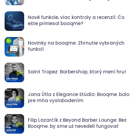
Nové funkcie, viac kontroly a recenzií: Čo
ešte priniesol booqme?
Novinky na booqme: Zhrnutie vybraných
funkcií
Saint Tropez: Barbershop, ktorý mení hru!
Jana Útla z Elegance štúdio: Booqme. bolo
pre mňa vyslobodením
Filip Lazarčík z Beyond Barber Lounge: Bez
Booqme. by sme už nevedeli fungovať