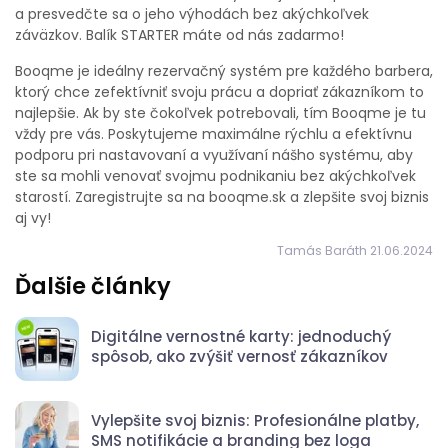
a presvedčte sa o jeho výhodách bez akýchkoľvek
záväzkov. Balík STARTER máte od nás zadarmo!
Booqme je ideálny rezervačný systém pre každého barbera,
ktorý chce zefektívniť svoju prácu a dopriať zákazníkom to
najlepšie. Ak by ste čokoľvek potrebovali, tím Booqme je tu
vždy pre vás. Poskytujeme maximálne rýchlu a efektívnu
podporu pri nastavovaní a využívaní nášho systému, aby
ste sa mohli venovať svojmu podnikaniu bez akýchkoľvek
starostí. Zaregistrujte sa na booqme.sk a zlepšite svoj biznis
aj vy!
Tamás Baráth 21.06.2024
Ďalšie články
Digitálne vernostné karty: jednoduchý
spôsob, ako zvýšiť vernosť zákazníkov
Vylepšite svoj biznis: Profesionálne platby,
SMS notifikácie a branding bez loga