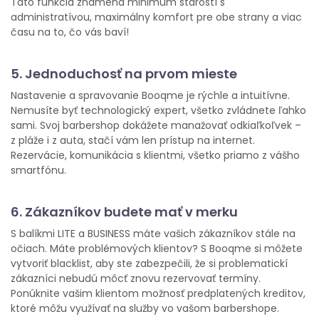
Táto funkcia znamená minimum starostí s
administratívou, maximálny komfort pre obe strany a viac
času na to, čo vás baví!
5. Jednoduchosť na prvom mieste
Nastavenie a spravovanie Booqme je rýchle a intuitívne.
Nemusíte byť technologický expert, všetko zvládnete ľahko
sami. Svoj barbershop dokážete manažovať odkiaľkoľvek –
z pláže i z auta, stačí vám len prístup na internet.
Rezervácie, komunikácia s klientmi, všetko priamo z vášho
smartfónu.
6. Zákazníkov budete mať v merku
S balíkmi LITE a BUSINESS máte vašich zákazníkov stále na
očiach. Máte problémových klientov? S Booqme si môžete
vytvoriť blacklist, aby ste zabezpečili, že si problematickí
zákazníci nebudú môcť znovu rezervovať termíny.
Ponúknite vašim klientom možnosť predplatených kreditov,
ktoré môžu využívať na služby vo vašom barbershope.