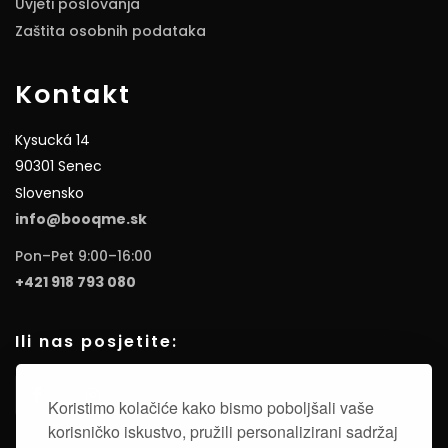
Uvjeti poslovanja
Zaštita osobnih podataka
Kontakt
Kysucká 14
90301 Senec
Slovensko
info@booqme.sk
Pon–Pet 9:00–16:00
+421 918 793 080
Ili nas posjetite:
Koristimo kolačiće kako bismo poboljšali vaše
korisničko iskustvo, pružili personalizirani sadržaj