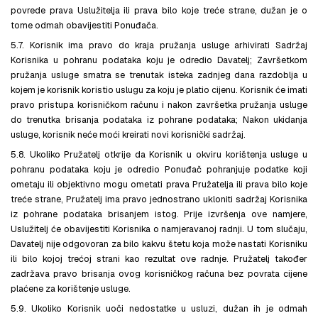
povrede prava Uslužitelja ili prava bilo koje treće strane, dužan je o
tome odmah obavijestiti Ponuđača.
5.7. Korisnik ima pravo do kraja pružanja usluge arhivirati Sadržaj
Korisnika u pohranu podataka koju je odredio Davatelj; Završetkom
pružanja usluge smatra se trenutak isteka zadnjeg dana razdoblja u
kojem je korisnik koristio uslugu za koju je platio cijenu. Korisnik će imati
pravo pristupa korisničkom računu i nakon završetka pružanja usluge
do trenutka brisanja podataka iz pohrane podataka; Nakon ukidanja
usluge, korisnik neće moći kreirati novi korisnički sadržaj.
5.8. Ukoliko Pružatelj otkrije da Korisnik u okviru korištenja usluge u
pohranu podataka koju je odredio Ponuđač pohranjuje podatke koji
ometaju ili objektivno mogu ometati prava Pružatelja ili prava bilo koje
treće strane, Pružatelj ima pravo jednostrano ukloniti sadržaj Korisnika
iz pohrane podataka brisanjem istog. Prije izvršenja ove namjere,
Uslužitelj će obavijestiti Korisnika o namjeravanoj radnji. U tom slučaju,
Davatelj nije odgovoran za bilo kakvu štetu koja može nastati Korisniku
ili bilo kojoj trećoj strani kao rezultat ove radnje. Pružatelj također
zadržava pravo brisanja ovog korisničkog računa bez povrata cijene
plaćene za korištenje usluge.
5.9. Ukoliko Korisnik uoči nedostatke u usluzi, dužan ih je odmah