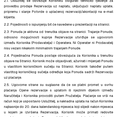
2.1. Uslužitelj se obvezuje Korisniku osigurati tehničko rješenje za
provedbu prodaje Rezervacija uz naplatu, uključujući naplatu uplate,
pripremu i slanje Potvrde o uplaćenoj rezervaciji/akontaciji na e-mail
klijenta.
2.2. Pojedinosti o ispunjenju bit će navedene u prezentaciji na stranici.
2.3. Ponuda je aktivna od trenutka objave na stranici. Trajanje Ponude,
odnosno mogućnosti kupnje Rezervacije utvrđuje se ugovorom
između Korisnika (Prodavatelja) i Operatera. Ni Operater ni Prodavatelj
nisu vezani nikakvim minimalnim trajanjem Ponude.
2.4. Pojedinačna Ponuda postaje obvezujuća za Korisnika u trenutku
objave na Stranici. Korisnik može objavljivati, ažurirati i mijenjati Ponudu
u vlastitom korisničkom sučelju na Stranici. Korisnik također putem
vlastitog korisničkog sučelja određuje koja Ponuda sadrži Rezervaciju
uz plaćanje.
2.5. Ugovorne strane su suglasne da će se platni promet u svrhu
plaćanja Cijene rezervacije s uplatom ili njezinim dijelom između
Naručitelja i Korisnika provoditi putem Pružatelja. Plaćanje se vrši na
račun koji je uspostavio Uslužitelj, a naknadna uplata na račun Korisnika
najkasnije do 20. dana kalendarskog mjeseca koji slijedi nakon mjeseca
u kojem je izvršena Rezervacija. Korisnik može primati redovite