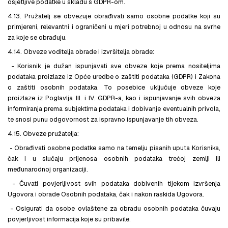
osjetljive podatke u skladu s GDPR-om.
4.13. Pružatelj se obvezuje obrađivati samo osobne podatke koji su
primjereni, relevantni i ograničeni u mjeri potrebnoj u odnosu na svrhe
za koje se obrađuju.
4.14. Obveze voditelja obrade i izvršitelja obrade:
- Korisnik je dužan ispunjavati sve obveze koje prema nositeljima
podataka proizlaze iz Opće uredbe o zaštiti podataka (GDPR) i Zakona
o zaštiti osobnih podataka. To posebice uključuje obveze koje
proizlaze iz Poglavlja III. i IV. GDPR-a, kao i ispunjavanje svih obveza
informiranja prema subjektima podataka i dobivanje eventualnih privola,
te snosi punu odgovornost za ispravno ispunjavanje tih obveza.
4.15. Obveze pružatelja:
- Obrađivati osobne podatke samo na temelju pisanih uputa Korisnika,
čak i u slučaju prijenosa osobnih podataka trećoj zemlji ili
međunarodnoj organizaciji.
- Čuvati povjerljivost svih podataka dobivenih tijekom izvršenja
Ugovora i obrade Osobnih podataka, čak i nakon raskida Ugovora.
- Osigurati da osobe ovlaštene za obradu osobnih podataka čuvaju
povjerljivost informacija koje su pribavile.