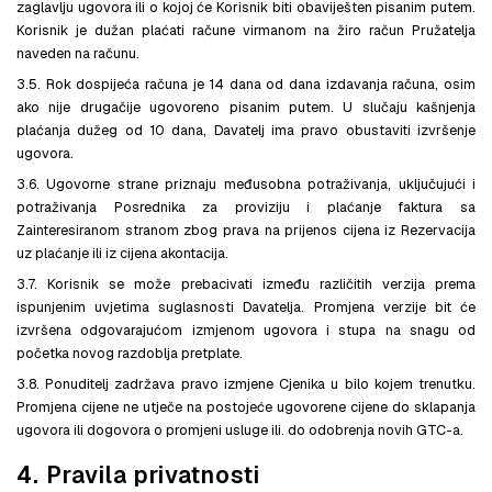
zaglavlju ugovora ili o kojoj će Korisnik biti obaviješten pisanim putem.
Korisnik je dužan plaćati račune virmanom na žiro račun Pružatelja
naveden na računu.
3.5. Rok dospijeća računa je 14 dana od dana izdavanja računa, osim
ako nije drugačije ugovoreno pisanim putem. U slučaju kašnjenja
plaćanja dužeg od 10 dana, Davatelj ima pravo obustaviti izvršenje
ugovora.
3.6. Ugovorne strane priznaju međusobna potraživanja, uključujući i
potraživanja Posrednika za proviziju i plaćanje faktura sa
Zainteresiranom stranom zbog prava na prijenos cijena iz Rezervacija
uz plaćanje ili iz cijena akontacija.
3.7. Korisnik se može prebacivati između različitih verzija prema
ispunjenim uvjetima suglasnosti Davatelja. Promjena verzije bit će
izvršena odgovarajućom izmjenom ugovora i stupa na snagu od
početka novog razdoblja pretplate.
3.8. Ponuditelj zadržava pravo izmjene Cjenika u bilo kojem trenutku.
Promjena cijene ne utječe na postojeće ugovorene cijene do sklapanja
ugovora ili dogovora o promjeni usluge ili. do odobrenja novih GTC-a.
4. Pravila privatnosti