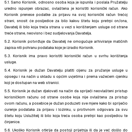
5.1. Samo Korisnik, odnosno osoba koja je ispunila i poslala Pružatelju
uredno ispunjen obrazac, ovlaštena je koristiti korisnički račun. Ako
Korisnik prenese podatke za prijavu na svoj korisnički račun trećoj
strani, snosit će posljedice za bilo kakvu štetu koju pretrpi on/ona,
Davatelj ili bilo koja treća strana u vezi s korištenjem usluge od strane
treće strane, neovisno i bez sudjelovanja Davatelja.
5.2. Korisnik potvrđuje da Davatelj ne omogućuje arhiviranje matičnih
zapisa niti pohranu podataka koje je izradio Korisnik.
5.3. Korisnik ima pravo koristiti korisnički račun u svrhu korištenja
usluge.
5.4. Korisnik je dužan Davatelju platiti cijenu za pružanje usluge u
opsegu i na način u skladu s općim uvjetima i prema važećem cjeniku
koji je dostupan na web stranici.
5.5. Korisnik je dužan djelovati na način da spriječi neovlašteni pristup
korisničkom računu od strane osobe koja nije ovlaštena za pristup
ovom računu, a posebice je dužan poduzeti sve mjere kako bi spriječio
curenje podataka za prijavu i lozinku, u protivnom odgovara za svu
štetu koju Uslužitelj ili bilo koja treća osoba pretrpi kao posljedicu te
činjenice.
5.6. Ukoliko Korisnik otkrije da postoji prijetnja ili da je već došlo do