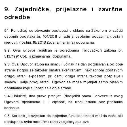
9. Zajedničke, prijelazne i završne
odredbe
9.1. Ponuditelj se obvezuje postupati u skladu sa Zakonom o zaštiti
osobnih podataka br. 101/2011 u radu s osobnim podacima gosta i
njegovih gostiju. 18/2018 Zb. s izmjenama i dopunama.
9.2. Ovaj ugovor reguliran je odredbama Trgovačkog zakona br.
513/1991 Coll., s izmjenama i dopunama.
9.3. Ovaj Ugovor stupa na snagu i učinak na dan potpisivanja od obje
strane. Potpis se također smatra skeniranjem i naknadnom dostavom
drugoj strani e-poštom, pri čemu druga strana također potpisuje i
skenira i šalje prvoj strani. Ugovor se može mijenjati samo pisanim
dopunama koje su potpisale obje strane.
9.4. Uslužitelj ima pravo prenijeti (dodijeliti) prava i obveze iz ovog
Ugovora, djelomično ili u cijelosti, na treću stranu bez pristanka
Korisnika.
9.5. Korisnik je svjestan da pojedine funkcionalnosti možda neće biti
dostupne u svim modulima rezervacijskog sustava.