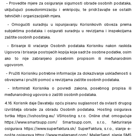
- Provedite mjere za osiguranje sigurnosti obrade osobnih podataka,
uključujući pseudonimizaciju i enkripciju, te pridržavajte se ostalih
tehničkih i organizacijskih mjera.
- Omogućiti suradnju u ispunjavanju Korisnikovih obveza prema
subjektima podataka i osigurati suradnju u revizijama i inspekcijama
zaštite osobnih podataka.
- Brisanje ili vraćanje Osobnih podataka Korisniku nakon raskida
Ugovora i brisanje postojećih kopija koje sadrže osobne podatke, osim
ako to nije zabranjeno posebnim propisom ili međunarodnim
ugovorom.
- Pružiti Korisniku potrebne informacije za dokazivanje usklađenosti s
obvezama i pružiti pomoć u revizijama zaštite osobnih podataka.
- Informirati Korisnika o povredi zakona, posebnog propisa ili
međunarodnog ugovora o zaštiti osobnih podataka.
4.16. Korisnik daje Davatelju opću pisanu suglasnost da ovlasti drugog
izvršitelja obrade za obradu Osobnih podataka. Hosting osigurava
tvrtka https://vshosting.eu/ VSHosting s.r.o. Online chat omogućuje
https://www.smartsupp.com/ Smartsupp.com, s.r.o., fakturiranje
osigurava https://www.superfaktura.sk/ SuperFaktura, s.r.o., slanje e-
pošte osigurava https://www.mailersend.com/ MailerSend, slanje SMS