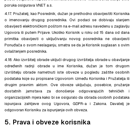
poruka osigurava VNET a.s.
4.17. Pružatelj, kao Posrednik, dužan je prethodno obavijestiti Korisnika
o imenovanju drugog posrednika. Ovi podaci se dobivaju slanjem
obavijesti elektroničkom poštom na e-mail adresu navedenu u zaglavlju
Ugovora ili putem Prijave. Ukoliko Korisnik u roku od 15 dana od dana
primitka obavijesti o uključivanju novog posrednika ne obavijesti
Ponuđača o svom neslaganju, smatra se da je Korisnik suglasan s ovim
ovlaštenjem posrednika.
4.18. Ako izvršitelj obrade uključi drugog izvršitelja obrade u obavljanje
određenih radnji obrade u ime Korisnika, dužan je tom drugom
izvršitelju obrade nametnuti iste obveze u pogledu zaštite osobnih
podataka koje su propisane Ugovorom između Korisnika i Pružatelja ili
drugim pravnim aktom. Ove obveze uključuju, posebice, pružanje
dostatnih jamstava za donošenje odgovarajućih tehničkih i
organizacijskih mjera kako bi se osiguralo da obrada osobnih podataka
ispunjava zahtjeve ovog Ugovora, GDPR-a i Zakona. Davatelj je
odgovoran Korisniku za ispunjenje ovih obveza.
5. Prava i obveze korisnika