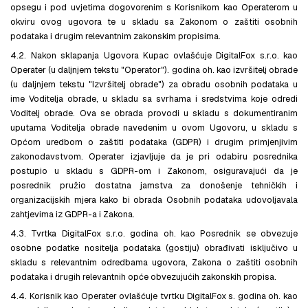
opsegu i pod uvjetima dogovorenim s Korisnikom kao Operaterom u
okviru ovog ugovora te u skladu sa Zakonom o zaštiti osobnih
podataka i drugim relevantnim zakonskim propisima.
4.2. Nakon sklapanja Ugovora Kupac ovlašćuje DigitalFox s.r.o. kao
Operater (u daljnjem tekstu "Operator"). godina oh. kao izvršitelj obrade
(u daljnjem tekstu "Izvršitelj obrade") za obradu osobnih podataka u
ime Voditelja obrade, u skladu sa svrhama i sredstvima koje odredi
Voditelj obrade. Ova se obrada provodi u skladu s dokumentiranim
uputama Voditelja obrade navedenim u ovom Ugovoru, u skladu s
Općom uredbom o zaštiti podataka (GDPR) i drugim primjenjivim
zakonodavstvom. Operater izjavljuje da je pri odabiru posrednika
postupio u skladu s GDPR-om i Zakonom, osiguravajući da je
posrednik pružio dostatna jamstva za donošenje tehničkih i
organizacijskih mjera kako bi obrada Osobnih podataka udovoljavala
zahtjevima iz GDPR-a i Zakona.
4.3. Tvrtka DigitalFox s.r.o. godina oh. kao Posrednik se obvezuje
osobne podatke nositelja podataka (gostiju) obrađivati isključivo u
skladu s relevantnim odredbama ugovora, Zakona o zaštiti osobnih
podataka i drugih relevantnih opće obvezujućih zakonskih propisa.
4.4. Korisnik kao Operater ovlašćuje tvrtku DigitalFox s. godina oh. kao