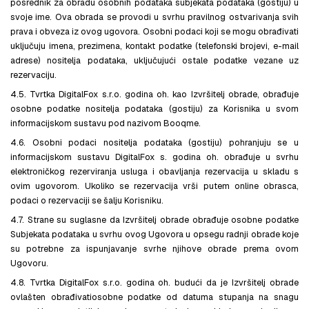
posrednik za obradu osobnih podataka subjekata podataka (gostiju) u
svoje ime. Ova obrada se provodi u svrhu pravilnog ostvarivanja svih
prava i obveza iz ovog ugovora. Osobni podaci koji se mogu obrađivati
​​uključuju imena, prezimena, kontakt podatke (telefonski brojevi, e-mail
adrese) nositelja podataka, uključujući ostale podatke vezane uz
rezervaciju.
4.5. Tvrtka DigitalFox s.r.o. godina oh. kao Izvršitelj obrade, obrađuje
osobne podatke nositelja podataka (gostiju) za Korisnika u svom
informacijskom sustavu pod nazivom Booqme.
4.6. Osobni podaci nositelja podataka (gostiju) pohranjuju se u
informacijskom sustavu DigitalFox s. godina oh. obrađuje u svrhu
elektroničkog rezerviranja usluga i obavljanja rezervacija u skladu s
ovim ugovorom. Ukoliko se rezervacija vrši putem online obrasca,
podaci o rezervaciji se šalju Korisniku.
4.7. Strane su suglasne da Izvršitelj obrade obrađuje osobne podatke
Subjekata podataka u svrhu ovog Ugovora u opsegu radnji obrade koje
su potrebne za ispunjavanje svrhe njihove obrade prema ovom
Ugovoru.
4.8. Tvrtka DigitalFox s.r.o. godina oh. budući da je Izvršitelj obrade
ovlašten obrađivatiosobne podatke od datuma stupanja na snagu