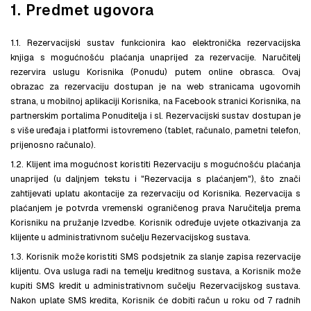
1. Predmet ugovora
1.1. Rezervacijski sustav funkcionira kao elektronička rezervacijska
knjiga s mogućnošću plaćanja unaprijed za rezervacije. Naručitelj
rezervira uslugu Korisnika (Ponudu) putem online obrasca. Ovaj
obrazac za rezervaciju dostupan je na web stranicama ugovornih
strana, u mobilnoj aplikaciji Korisnika, na Facebook stranici Korisnika, na
partnerskim portalima Ponuditelja i sl. Rezervacijski sustav dostupan je
s više uređaja i platformi istovremeno (tablet, računalo, pametni telefon,
prijenosno računalo).
1.2. Klijent ima mogućnost koristiti Rezervaciju s mogućnošću plaćanja
unaprijed (u daljnjem tekstu i "Rezervacija s plaćanjem"), što znači
zahtijevati uplatu akontacije za rezervaciju od Korisnika. Rezervacija s
plaćanjem je potvrda vremenski ograničenog prava Naručitelja prema
Korisniku na pružanje Izvedbe. Korisnik određuje uvjete otkazivanja za
klijente u administrativnom sučelju Rezervacijskog sustava.
1.3. Korisnik može koristiti SMS podsjetnik za slanje zapisa rezervacije
klijentu. Ova usluga radi na temelju kreditnog sustava, a Korisnik može
kupiti SMS kredit u administrativnom sučelju Rezervacijskog sustava.
Nakon uplate SMS kredita, Korisnik će dobiti račun u roku od 7 radnih