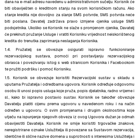
dana na e-mail adresu navedenu u administrativnom sučelju. Korisnik će
biti obaviješten o kreditnom stanju na svom korisničkom računu. Ako
stanje kredita nije dovoljno za slanje SMS potvrde, SMS potvrda neće
biti poslana. Davatelj zadržava pravo izmjene cjenika usluge SMS
podsjetnika. Ukoliko se Korisnik ne slaže s promjenom cjenika, Davatelj
će prekinuti pružanje Usluge i vratiti Korisniku vrijednost neiskorištenog
kredita do trenutka zaprimanja neslaganja Korisnika.
1.4. Pružatelj se obvezuje osigurati ispravno funkcioniranje
rezervacijskog sustava, pomoći pri postavljanju rezervacijskog
obrasca i povezivanju istog s web stranicom Korisnika i Facebookom
te pružiti podršku i pomoć Korisniku.
1.5. Korisnik se obvezuje koristiti Rezervacijski sustav u skladu s
uputama Pružatelja i odredbama ugovora. Korisnik određuje odgovornu
osobu ili unosi popis usluga koje pruža, popis djelatnika, radno vrijeme i
sl., kako bi ispravno postavio sustav. Korisnik se također obvezuje
Davatelju platiti cijenu prema ugovoru u navedenom roku i na način
određen u ugovoru. O svim promjenama i drugim okolnostima koje
utječu na ispunjenje njegovih obveza iz ovog Ugovora dužan je odmah
obavijestiti Davatelja. Korisnik ne smije koristiti trgovačke znakove,
neregistrirane oznake Uslužitelja ili povezane sa Sustavom rezervacija,
identične ili slične nazive domena u suprotnosti s interesima Uslužitelja i