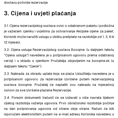
dostavu potvrde rezervacije.
3. Cijena i uvjeti plaćanja
3.1. Cijena rezervacijskog sustava ovisi o odabranom paketu i podložna
je važećem cjeniku i uvjetima za ostvarivanje Akcijske cijene za paket.
Korisnik može naručiti uslugu u obliku pretplate na razdoblje od 1, 3, 6 ili
12 mjeseci.
3.2. Cijena usluga Rezervacijskog sustava Booqme. (u daljnjem tekstu
"Cijena usluga") navedena je u potpisanom ugovoru prema odabranoj
verziji i u skladu s cjenikom Pružatelja objavljenim na booqme.sk (u
daljnjem tekstu "Cjenik").
3.3. Naknada za obradu uplate koja se plaća Uslužitelju navedena je u
potpisanom ugovoru za rezervacije izvršene putem rezervacijskog
sustava booqme. Pružatelj će naplatiti ovu naknadu na mjesečnoj
osnovi za sve izvršene plaćene Rezervacije.
3.4. Porezni dokumenti (računi) će se izdavati u više navrata tijekom
cijelog razdoblja važenja ugovora. Prvo obračunsko razdoblje počinje
na dan potpisivanja ugovora od strane obje strane. Računi će biti
isporučeni elektroničkim putem na e-mail adresu Korisnika navedenu u