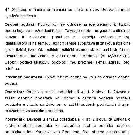
4.1. Sljedeće definicije primjenjuju se u okviru ovog Ugovora i imaju
sljedeća značenja:
Osobni podaci:
Podaci koji se odnose na identificiranu ili fizičku
osobu koja se može identificirati. Takvu je osobu moguće identificirati,
izravno ili neizravno, posebice na temelju općeprimjenjivog
identifikatora ili na temelju jednog ili više svojstava ili znakova koji čine
njezin fizički, fiziološki, psihički, psihički, ekonomski, kulturni ili društveni
identitet sukladno Zakonu o zaštiti osobnih podataka (br. 18/2018 Zb.).
Osobni podaci uključuju osobito: ime, prezime, e-mail adresu, broj
telefona.
Predmet podataka:
Svaka fizička osoba na koju se odnose osobni
podaci.
Operator:
Korisnik u smislu odredaba § 4 st. 2 slova. b) Zakona o
zaštiti osobnih podataka, koji obrađuje osobne podatke nositelja
podataka u skladu sa Zakonom o zaštiti osobnih podataka i drugim
relevantnim zakonskim propisima.
Posrednik:
Davatelj u smislu odredaba § 4 st. 2 slova. d) Zakona o
zaštiti osobnih podataka, koji obrađuje osobne podatke nositelja
podataka u ime Korisnika kao Operatera. Ova obrada se provodi u