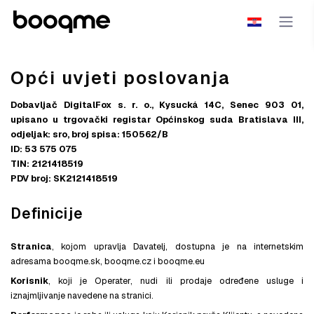
Opći uvjeti poslovanja
Dobavljač DigitalFox s. r. o., Kysucká 14C, Senec 903 01,
upisano u trgovački registar Općinskog suda Bratislava III,
odjeljak: sro, broj spisa: 150562/B
ID: 53 575 075
TIN: 2121418519
PDV broj: SK2121418519
Definicije
Stranica
, kojom upravlja Davatelj, dostupna je na internetskim
adresama booqme.sk, booqme.cz i booqme.eu
Korisnik
, koji je Operater, nudi ili prodaje određene usluge i
iznajmljivanje navedene na stranici.