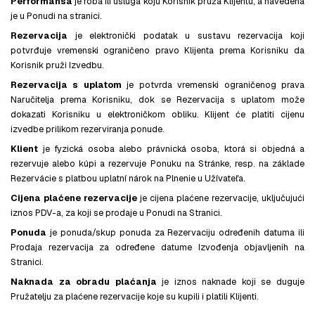
Performansa
je roba ili usluga koju Korisnik pruža Klijentu, a navedena
je u Ponudi na stranici.
Rezervacija
je elektronički podatak u sustavu rezervacija koji
potvrđuje vremenski ograničeno pravo Klijenta prema Korisniku da
Korisnik pruži Izvedbu.
Rezervacija s uplatom
je potvrda vremenski ograničenog prava
Naručitelja prema Korisniku, dok se Rezervacija s uplatom može
dokazati Korisniku u elektroničkom obliku. Klijent će platiti cijenu
izvedbe prilikom rezerviranja ponude.
Klient
je fyzická osoba alebo právnická osoba, ktorá si objedná a
rezervuje alebo kúpi a rezervuje Ponuku na Stránke, resp. na základe
Rezervácie s platbou uplatní nárok na Plnenie u Užívateľa.
Cijena plaćene rezervacije
je cijena plaćene rezervacije, uključujući
iznos PDV-a, za koji se prodaje u Ponudi na Stranici.
Ponuda
je ponuda/skup ponuda za Rezervaciju određenih datuma ili
Prodaja rezervacija za određene datume Izvođenja objavljenih na
Stranici.
Naknada za obradu plaćanja
je iznos naknade koji se duguje
Pružatelju za plaćene rezervacije koje su kupili i platili Klijenti.