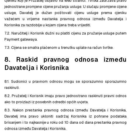
cjeniku koji je Pružatelj objavio na web stranici. Tvrtka zadržava pravo
jednostrane promjene cijene pružanja usluge. U slučaju promjene cijene
usluge, Davatelj je dužan poštovati cijenu usluge prema cjeniku
važećem u vrijeme nastanka pravnog odnosa između Davatelja i
Korisnika za razdoblje u kojem cijena treba vrijediti.
7.2. Naručitelj i Korisnik dužni su platiti cijenu za pružanje usluge putem
Payment gatewaya.
7.3. Cijena se smatra plaćenom u trenutku uplate na račun tvrtke.
8. Raskid pravnog odnosa između
Davatelja i Korisnika
8.1. Sudionici u pravnom odnosu mogu se sporazumno sporazumno
raskinuti.
8.2. Pružatelj i Korisnik imaju pravo jednostrano raskinuti pravni odnos
ako to proizlazi iz posebnih odredbi općih uvjeta.
8.3. Nakon prestanka pravnog odnosa između Davatelja i Korisnika,
Davatelj ima pravo ukloniti sadržaj Korisnika iz pohrane podataka
brisanjem i to najkasnije u roku od 10 dana od dana prestanka pravnog
odnosa između Davatelja i Korisnika.