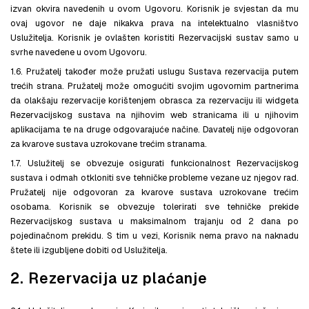
izvan okvira navedenih u ovom Ugovoru. Korisnik je svjestan da mu
ovaj ugovor ne daje nikakva prava na intelektualno vlasništvo
Uslužitelja. Korisnik je ovlašten koristiti Rezervacijski sustav samo u
svrhe navedene u ovom Ugovoru.
1.6. Pružatelj također može pružati uslugu Sustava rezervacija putem
trećih strana. Pružatelj može omogućiti svojim ugovornim partnerima
da olakšaju rezervacije korištenjem obrasca za rezervaciju ili widgeta
Rezervacijskog sustava na njihovim web stranicama ili u njihovim
aplikacijama te na druge odgovarajuće načine. Davatelj nije odgovoran
za kvarove sustava uzrokovane trećim stranama.
1.7. Uslužitelj se obvezuje osigurati funkcionalnost Rezervacijskog
sustava i odmah otkloniti sve tehničke probleme vezane uz njegov rad.
Pružatelj nije odgovoran za kvarove sustava uzrokovane trećim
osobama. Korisnik se obvezuje tolerirati sve tehničke prekide
Rezervacijskog sustava u maksimalnom trajanju od 2 dana po
pojedinačnom prekidu. S tim u vezi, Korisnik nema pravo na naknadu
štete ili izgubljene dobiti od Uslužitelja.
2. Rezervacija uz plaćanje