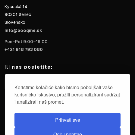
Kysucká 14
90301 Senec
Slovensko
info@booqme.sk
Pon–Pet 9:00–16:00
+421 918 793 080
Ili nas posjetite:
Koristimo kolačiće kako bismo poboljšali vaše
korisničko iskustvo, pružili personalizirani sadržaj
i analizirali naš promet.
Prihvati sve
Odbij nebitne