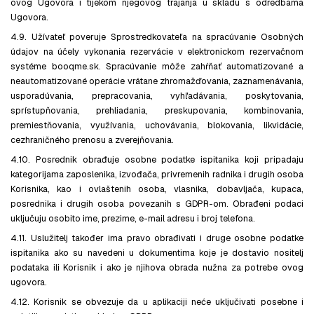
ovog Ugovora i tijekom njegovog trajanja u skladu s odredbama
Ugovora.
4.9. Užívateľ poveruje Sprostredkovateľa na spracúvanie Osobných
údajov na účely vykonania rezervácie v elektronickom rezervačnom
systéme booqme.sk. Spracúvanie môže zahŕňať automatizované a
neautomatizované operácie vrátane zhromažďovania, zaznamenávania,
usporadúvania, prepracovania, vyhľadávania, poskytovania,
sprístupňovania, prehliadania, preskupovania, kombinovania,
premiestňovania, využívania, uchovávania, blokovania, likvidácie,
cezhraničného prenosu a zverejňovania.
4.10. Posrednik obrađuje osobne podatke ispitanika koji pripadaju
kategorijama zaposlenika, izvođača, privremenih radnika i drugih osoba
Korisnika, kao i ovlaštenih osoba, vlasnika, dobavljača, kupaca,
posrednika i drugih osoba povezanih s GDPR-om. Obrađeni podaci
uključuju osobito ime, prezime, e-mail adresu i broj telefona.
4.11. Uslužitelj također ima pravo obrađivati i druge osobne podatke
ispitanika ako su navedeni u dokumentima koje je dostavio nositelj
podataka ili Korisnik i ako je njihova obrada nužna za potrebe ovog
ugovora.
4.12. Korisnik se obvezuje da u aplikaciji neće uključivati posebne i