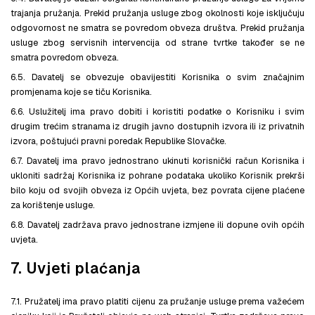
trajanja pružanja. Prekid pružanja usluge zbog okolnosti koje isključuju
odgovornost ne smatra se povredom obveza društva. Prekid pružanja
usluge zbog servisnih intervencija od strane tvrtke također se ne
smatra povredom obveza.
6.5. Davatelj se obvezuje obavijestiti Korisnika o svim značajnim
promjenama koje se tiču Korisnika.
6.6. Uslužitelj ima pravo dobiti i koristiti podatke o Korisniku i svim
drugim trećim stranama iz drugih javno dostupnih izvora ili iz privatnih
izvora, poštujući pravni poredak Republike Slovačke.
6.7. Davatelj ima pravo jednostrano ukinuti korisnički račun Korisnika i
ukloniti sadržaj Korisnika iz pohrane podataka ukoliko Korisnik prekrši
bilo koju od svojih obveza iz Općih uvjeta, bez povrata cijene plaćene
za korištenje usluge.
6.8. Davatelj zadržava pravo jednostrane izmjene ili dopune ovih općih
uvjeta.
7. Uvjeti plaćanja
7.1. Pružatelj ima pravo platiti cijenu za pružanje usluge prema važećem