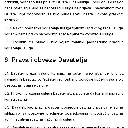
otkloniti, odnosno iste prijaviti Davatelju najkasnije u roku od 3 dana od
dana otkrivanja. Ako se nedostaci usluge ne prijave u navedenom roku,
Davatelj nije odgovoran za bilo kakvu štetu nastalu ovom greškom
Korisniku.
5.10. Nakon prestanka korištenja usluge tijekom ispravnog rada usluge,
korisnik nema pravo na povrat plaćene cijene za korištenje usluge.
5.11. Korisnik ima pravo u bilo kojem trenutku jednostrano prekinuti
korištenje usluge.
6. Prava i obveze Davatelja
6.1. Davatelj pruža uslugu Korisnicima putem web stranice, bilo uz
naknadu ili besplatno. Pružatelj jednostrano odlučuje hoće li usluga biti
besplatna i trajanje usluge.
6.2. Prilikom pružanja usluge Davatelj stvara uvjete da korisnik ispravno
koristi uslugu.
6.3. Davatelj, kao pravna osoba, posreduje uslugu u poslovne svrhe,
isključivo za poslovne predmete posredovanja u području usluga,
administrativnih usluga i računalnih usluga.
6.4. Davatelj je dužan osigurati kontinuirano pružanje usluge za vrijeme