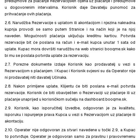
predujmove za plaćanje Rezervacijskih cijena uz plaćanje i predujmove
u dogovorenim intervalima. Korisnik daje Davatelju punomoć za
prihvaćanje ovih plaćanja.
2.6. Narudžba Rezervacije s uplatom ili akontacijom i njezina naknadna
kupnja provodi se samo putem Stranice i na način koji je na njoj
naveden. Mogućnosti plaćanja uključuju kreditnu karticu. Potvrda
rezervacije bit će poslana na račun i e-mail kupca unutar 1 sata od
uplate. Kupac mora dovršiti narudžbu na web stranici booqme.sk kako
bi mu se poslala potvrda uplate za rezervaciju.
2.7. Porezne dokumente izdaje Korisnik kao prodavatelj u vezi s
Rezervacijom s plaćanjem. I Kupac i Korisnik svjesni su da Operator nije
ni prodavatelj niti davatelj Učinaka.
2.8. Nakon primljene uplate, Klijentu će biti poslana e-mail potvrda
rezervacije. Korisnik će biti obaviješten o Rezervaciji uz plaćanje ili uz
plaćanje unaprijed u korisničkom sučelju na dashboard.booqme.sk.
2.9. Korisnik, kao isporučitelj Izvedbe, odgovoran je za kvalitetu,
isporuku i ispunjenje prava Kupca u vezi s Rezervacijom uz plaćanje ili
akontaciju.
2.10. Operater nije odgovoran za stvari navedene u točki 2.9, a Kupac
to potvrđuje. Operater je odgovoran samo za pravilnu i pravovremenu