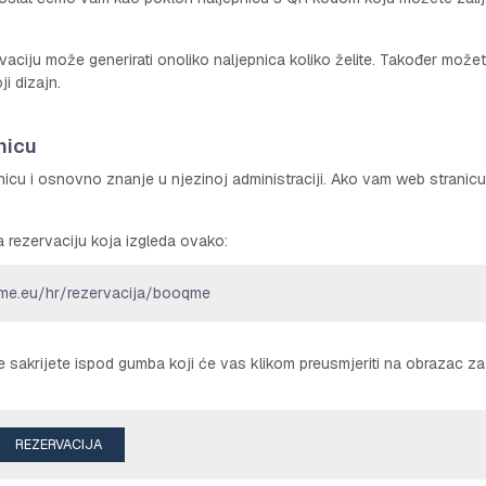
aciju može generirati onoliko naljepnica koliko želite. Također može
ji dizajn.
nicu
ranicu i osnovno znanje u njezinoj administraciji. Ako vam web stranic
 rezervaciju koja izgleda ovako:
qme.eu/hr/rezervacija/booqme
da je sakrijete ispod gumba koji će vas klikom preusmjeriti na obrazac za
REZERVACIJA