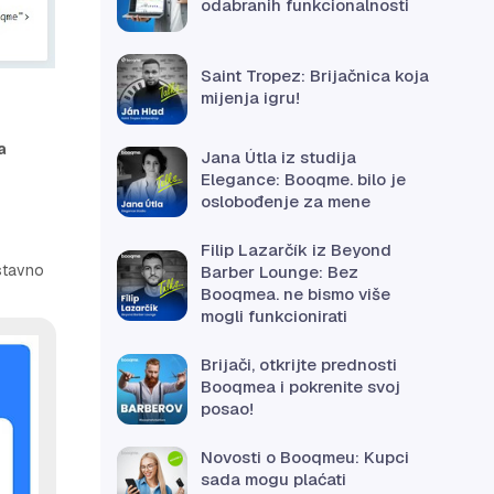
odabranih funkcionalnosti
Saint Tropez: Brijačnica koja
mijenja igru!
a
Jana Útla iz studija
Elegance: Booqme. bilo je
oslobođenje za mene
Filip Lazarčík iz Beyond
ostavno
Barber Lounge: Bez
Booqmea. ne bismo više
mogli funkcionirati
Brijači, otkrijte prednosti
Booqmea i pokrenite svoj
posao!
Novosti o Booqmeu: Kupci
sada mogu plaćati