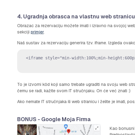
4. Ugradnja obrasca na vlastnu web stranicu
Obrazac za rezervaciju možete imati i izravno na svojoj web s
sekciji
primjer
.
Naš sustav za rezervaciju generira tzv. iframe. Izgleda ovako
<iframe style="min-width:100%;min-height:600p
To je izvorni kôd koji samo trebate ugraditi na svoju web st
čemu se radi, kažite svom IT stručnjaku. On će već znati :)
Ako nemate IT stručnjaka ili web stranicu i želite je imati, po
BONUS - Google Moja Firma
Kao bonusni 
Pretpostavlj