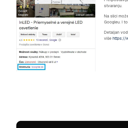
stvaranju.
Na slici može
Googleu. I t
Detaljan vod
više
https:/