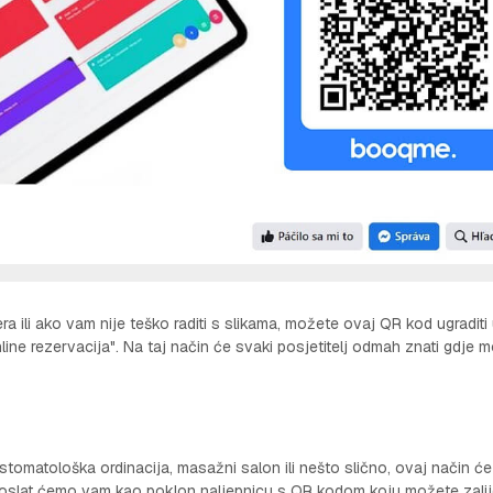
a ili ako vam nije teško raditi s slikama, možete ovaj QR kod ugraditi
ine rezervacija". Na taj način će svaki posjetitelj odmah znati gdje 
stomatološka ordinacija, masažni salon ili nešto slično, ovaj način će
 poslat ćemo vam kao poklon naljepnicu s QR kodom koju možete zalije