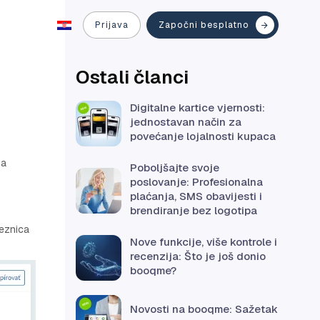
Prijava
Započni besplatno
Ostali članci
Digitalne kartice vjernosti:
jednostavan način za
povećanje lojalnosti kupaca
za
Poboljšajte svoje
poslovanje: Profesionalna
plaćanja, SMS obavijesti i
brendiranje bez logotipa
veznica
Nove funkcije, više kontrole i
recenzija: Što je još donio
booqme?
Novosti na booqme: Sažetak