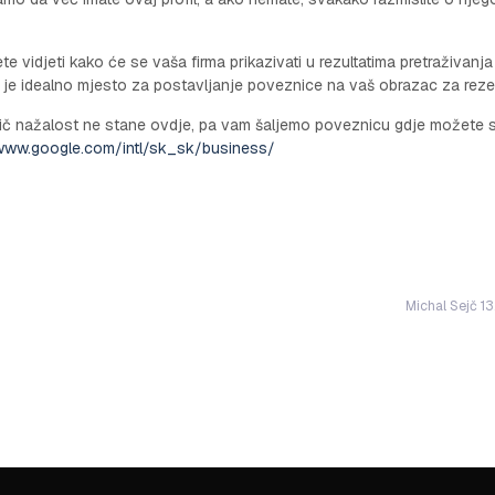
te vidjeti kako će se vaša firma prikazivati u rezultatima pretraživanja
o je idealno mjesto za postavljanje poveznice na vaš obrazac za reze
ič nažalost ne stane ovdje, pa vam šaljemo poveznicu gdje možete s
/www.google.com/intl/sk_sk/business/
Michal Sejč 1