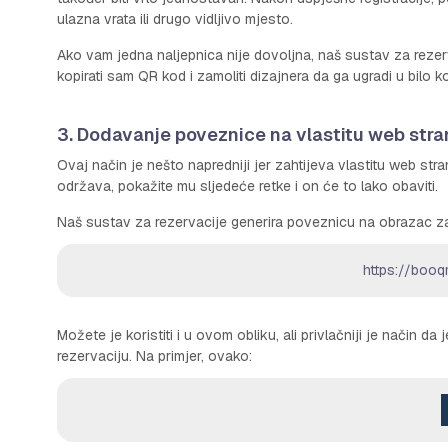
ulazna vrata ili drugo vidljivo mjesto.
Ako vam jedna naljepnica nije dovoljna, naš sustav za rezerv
kopirati sam QR kod i zamoliti dizajnera da ga ugradi u bilo ko
3. Dodavanje poveznice na vlastitu web stra
Ovaj način je nešto napredniji jer zahtijeva vlastitu web st
održava, pokažite mu sljedeće retke i on će to lako obaviti.
Naš sustav za rezervacije generira poveznicu na obrazac za
https://boo
Možete je koristiti i u ovom obliku, ali privlačniji je način 
rezervaciju. Na primjer, ovako: