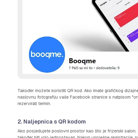
Također možete koristiti QR kod. Ako imate grafičkog dizajner
naslovnu fotografiju vaše Facebook stranice s natpisom "onl
rezervirati termin.
2. Naljepnica s QR kodom
Ako posjedujete poslovni prostor kao što je frizerski salon, 
također biti vrlo jednostavan. Nakon uspješne registracije,