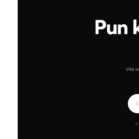
Pun k
Više o
✓ 