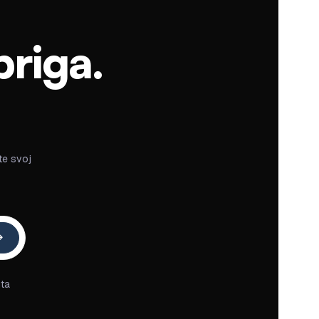
briga.
te svoj
ta