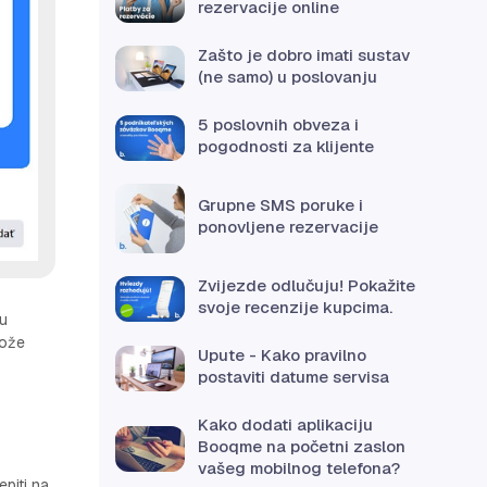
rezervacije online
Zašto je dobro imati sustav
(ne samo) u poslovanju
5 poslovnih obveza i
pogodnosti za klijente
Grupne SMS poruke i
ponovljene rezervacije
Zvijezde odlučuju! Pokažite
svoje recenzije kupcima.
 u
može
Upute - Kako pravilno
postaviti datume servisa
Kako dodati aplikaciju
Booqme na početni zaslon
vašeg mobilnog telefona?
piti na