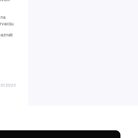
 na
rvaciju.
aznati
3.01.2023