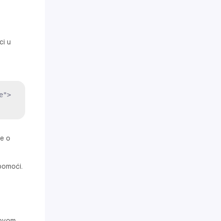
ci u
e">
te o
pomoći.
govom