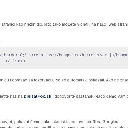
tranici kao njezin dio. Isto tako možete vidjeti i na našoj web strani
:
x;border:0;" src="https://booqme.eu/hr/rezervacija/booqm
</iframe>
ranicu i obrazac za rezervaciju će se automatski prikazati. Ako ne zna
sjetite nas na
DigitalFox.sk
i dogovorite sastanak. Rado ćemo vam 
savjet, pokazat ćemo kako iskoristiti poslovni profil na Googleu.
amo da već imate ovaj profil, a ako nemate, svakako razmislite o nje