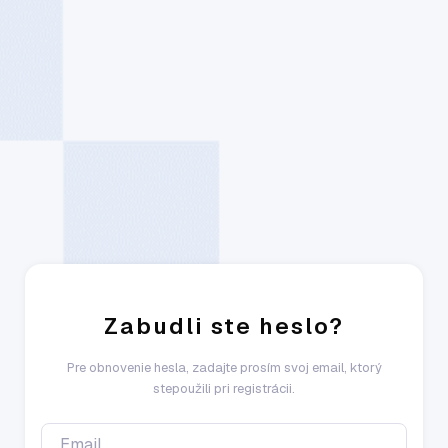
Zabudli ste heslo?
Pre obnovenie hesla, zadajte prosím svoj email, ktorý
stepoužili pri registrácii.