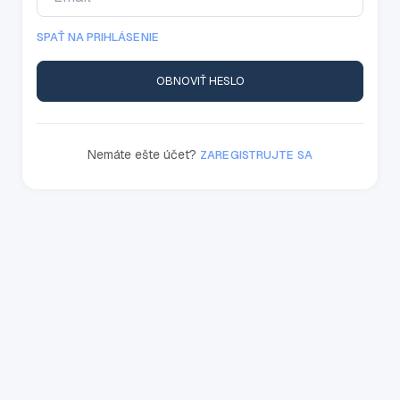
SPAŤ NA PRIHLÁSENIE
OBNOVIŤ HESLO
Nemáte ešte účet?
ZAREGISTRUJTE SA