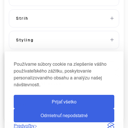
Strih
Styling
Ošetrenie
Používame súbory cookie na zlepšenie vášho
používateľského zážitku, poskytovanie
personalizovaného obsahu a analýzu našej
Som nová klientka
návštevnosti.
Prijať všetko
Páni
Odmietnuť nepodstatné
Predvoľby