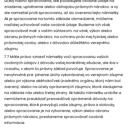
účely nášho spracovania, ale požadujete osobné údaje na
zriadenie, uplatnenie alebo obhajobu právnych nárokov; a vy
ste namietali proti spracovaniu, až do overenia tejto námietky.
Ak je spracovanie na tomto základe obmedzené, môžeme
naďalej uchovávať vaše osobné údaje. Budeme ich však
spracovávať inak: s vaším súhlasom; na vznik, výkon alebo
obranu právnych nárokov; na ochranu práv inej fyzickej alebo
právnickej osoby; alebo z dôvodov dôležitého verejného
záujmu.
7.7 Máte právo vzniesť námietky voči spracovaniu vašich
osobných údajov z dôvodu vašej konkrétnej situácie, ale iba v
rozsahu, v akom to právny základ povoľuje. Spracovanie je
nevyhnutné pre: plnenie úlohy vykonávanej vo verejnom záujme
alebo pri výkone akéhokoľvek úradného orgánu, ktorý nám bol
zverený; alebo na účely oprávnených záujmov, ktoré sledujeme
na základe nás alebo tretej strany. Ak takúto námietku urobíte a
nemôžeme preukázať presvedčivé oprávnené dôvody na
spracovanie, ktoré prevyšujú vaše záujmy, práva a slobody,
alebo spracovanie je na vytvorenie, výkon alebo obranu
právnych nárokov, prestaneme spracovávať osobné
informácie.