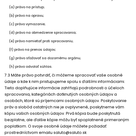
(a) právo na prístup;
(b) právo na opravu;
(c) právo vymazanie;
(d) právo na obmedzenie spracovania;
(e) právo namietať proti spracovaniu;
(f) právo na prenos údajov;
(g) právo sťažovať sa dozornému orgánu;
(h) právo odvolať súhlas.
7.3 Máte právo potvrdiť, či môžeme spracovať vaše osobné
údaje a kde k nim pristupujeme spolu s ďalšími informáciami.
Tieto doplňujúce informácie zahŕňajú podrobnosti o účeloch
spracovania, kategóriách dotknutých osobných údajov a
osobách, ktoré sú príjemcami osobných údajov. Poskytovanie
práv a slobôd ostatných nie je ovplyvnené, poskytneme vám
kópiu vašich osobných údajov. Prvá kópia bude poskytnutá
bezplatne, ale ďalšie kópie môžu byť spoplatnené primeraným
poplatkom. O svoje osobné údaje môžete požiadať
prostredníctvom emailu
saluto@saluto.sk