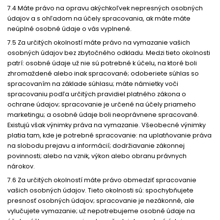
7.4 Máte právo na opravu akýchkoľvek nepresných osobných
údajov a s ohľadom na účely spracovania, ak máte máte
neúplné osobné údaje o vás vyplnené.
7.5 Za určitých okolností máte právo na vymazanie vašich
osobných údajov bez zbytočného odkladu. Medzi tieto okolnosti
patrí: osobné údaje už nie sú potrebné k účelu, na ktoré boli
zhromaždené alebo inak spracované; odoberiete súhlas so
spracovaním na základe súhlasu; máte námietky voči
spracovaniu podľa určitých pravidiel platného zákona o
ochrane údajov; spracovanie je určené na účely priameho
marketingu; a osobné údaje boli neoprávnene spracované.
Existujú však výnimky práva na vymazanie. Všeobecné výnimky
platia tam, kde je potrebné spracovanie: na uplatňovanie práva
na slobodu prejavu a informácií; dodržiavanie zákonnej
povinnosti; alebo na vznik, výkon alebo obranu právnych
nárokov.
7.6 Za určitých okolností máte právo obmedziť spracovanie
vašich osobných údajov. Tieto okolnosti sú: spochybňujete
presnosť osobných údajov; spracovanie je nezákonné, ale
vylučujete vymazanie; už nepotrebujeme osobné údaje na