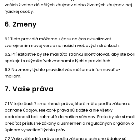
vašich životne dôležitých záujmov alebo životných záujmov inej
fyzickej osoby.
6. Zmeny
6.1 Tieto pravidlá môžeme z času na čas aktualizovať
zverejnením novej verzie na našich webových stránkach.
6.2 Príležitostne by ste mali túto stránku skontrolovať, aby ste boli
spokojní s akýmikoľvek zmenami v týchto pravidlách.
6.3 Na zmeny týchto pravidiel vás môžeme informovať e-
mailom.
7. Vaše práva
7.1 V tejto časti 7 sme zhrnuli práva, ktoré máte podľa zákona o
ochrane údajov. Niektoré práva sú zložité a nie všetky
podrobnosti boli zahrnuté do našich súhrnov. Preto by ste si mali
prečítať príslušné zákony a usmernenia regulačných orgánov o
úplnom vysvetlení týchto práv.
7.2 Vaše základné práva podľa zákona o ochrane údajov sú: