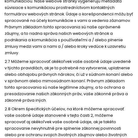
komunikáciou. Naše webové stránky vygenerujú metadáta
súvisiace s komunikáciou prostredníctvom kontaktných
formulárov webových stránok. Údaje o korešpondencii môžu byť
spracované na účely komunikácie s vami a vedenia záznamov.
Právnym základom tohto spracovania sú naše oprávnené
záujmy, a to riadna správa našich webových stránok a
podnikania a komunikácia s používateľmi a / alebo plnenie
zmluvy medzi vami a nami a / alebo kroky vedúce k uzavretiu
zmluvy.
2.7 Môžeme spracovať akékoľvek vaše osobné údaje uvedené
v týchto pravidlách, ak je to potrebné na vytvorenie, uplatnenie
alebo obhajobu právnych nárokov, či už v súdnom konaní alebo
v správnom alebo mimosúdnom konaní. Právnym základom
tohto spracovania sú naše legitímne záujmy, a to ochrana a
presadzovanie našich zákonných práv, vaše zákonné práva a
zákonné práva iných.
2.8 Okrem špecifických účelov, na ktoré môžeme spracovať
vaše osobné údaje stanovené v tejto časti 2, môžeme
spracovať aj akékoľvek vaše osobné údaje, ak je takéto
spracovanie nevyhnutné pre splnenie zákonnej povinnosti
alebo pre ochranu svojich životných záujmov alebo životných