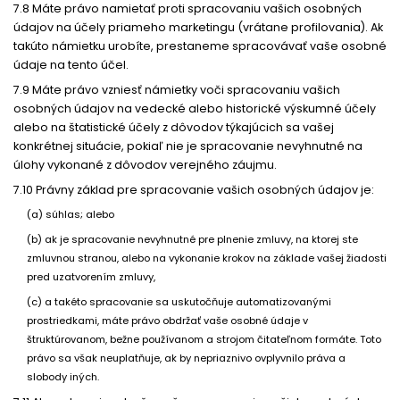
7.8 Máte právo namietať proti spracovaniu vašich osobných
údajov na účely priameho marketingu (vrátane profilovania). Ak
takúto námietku urobíte, prestaneme spracovávať vaše osobné
údaje na tento účel.
7.9 Máte právo vzniesť námietky voči spracovaniu vašich
osobných údajov na vedecké alebo historické výskumné účely
alebo na štatistické účely z dôvodov týkajúcich sa vašej
konkrétnej situácie, pokiaľ nie je spracovanie nevyhnutné na
úlohy vykonané z dôvodov verejného záujmu.
7.10 Právny základ pre spracovanie vašich osobných údajov je:
(a) súhlas; alebo
(b) ak je spracovanie nevyhnutné pre plnenie zmluvy, na ktorej ste
zmluvnou stranou, alebo na vykonanie krokov na základe vašej žiadosti
pred uzatvorením zmluvy,
(c) a takéto spracovanie sa uskutočňuje automatizovanými
prostriedkami, máte právo obdržať vaše osobné údaje v
štruktúrovanom, bežne používanom a strojom čitateľnom formáte. Toto
právo sa však neuplatňuje, ak by nepriaznivo ovplyvnilo práva a
slobody iných.