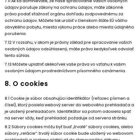
7.11 Ak sa domnievate, že naše spracovanie vašich osobných
údajov porušuje zákony na ochranu údajov, máte zákonné
právo podať sťažnosť orgánu dohľadu zodpovednému za
ochranu údajov. Môžete tak urobiť v členskom štáte EÚ vášho
obvyklého pobytu, miesta výkonu práce alebo miesta údajného
porušenia.
7.12 V rozsahu, v akom je právny základ pre spracovanie vašich
osobných údajov odsúhlasený, máte právo kedykoľvek odvolať
tento súhlas.
7.13 Môžete uplatniť akékoľvek vaše práva vo vzťahu k vašim
osobným údajom prostredníctvom písomného oznámenia.
8. O cookies
8.1 Cookie je súbor obsahujúci identifikátor (reťazec písmen a
čísel), ktorý posiela webový server do webového prehliadača a
je uložený prehliadačom. Identifikátor sa potom odosiela späť
na server vždy, keď prehliadač požaduje od servera stránku.
8.2 Súbory cookies môžu byť buď „trvalé“ súbory cookies, alebo
súbory „relácie“: trvalý súbor cookie bude uložený vo webovom
prehliadači a zostane platný až do stanoveného dátumu