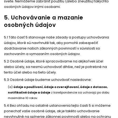
svete. Nemôžeme zabrániť použitiu (alebo zneužitiu) takýchto
osobných údajov inými osobami.
5. Uchovávanie a mazanie
osobných údajov
5.1 Táto časť 5 stanovuje naše zásady a postupy uchovávania
údajov, ktoré sú navrhnuté tak, aby pomohli zabezpečiť
dodržiavanie našich zákonných povinností v súvislosti so
zachovaním a vymazaním osobných údajov.
5.2 Osobné údaje, ktoré spracovávame na akýkoľvek účel
alebo účely, sa nesmú uchovávať dlhšie, než je potrebné na
tento účel alebo na tieto účely.
5.3 Osobné údaje budeme uchovávať nasledovne:
(a)
údaje o používaní, údaje o zverejňovaní, údaje z dotazov,
notifikačné údaje a údaje
z korešpondencie sa uchovajú po dobu
maximálne 10 rokov.
5.4 Bez ohľadu na ostatné ustanovenia tejto časti 5 si môžeme
ponechať vaše osobné údaje, ak je takéto uchovávanie
nevyhnutné na splnenie zákonnej povinnosti alebo na ochranu