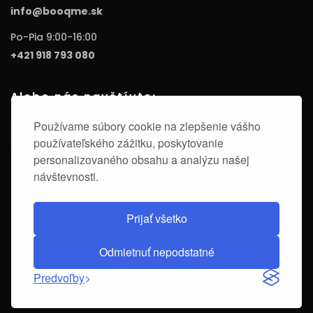
info@booqme.sk
Po-Pia 9:00-16:00
+421 918 793 080
Alebo nás navštívte:
Používame súbory cookie na zlepšenie vášho
používateľského zážitku, poskytovanie
personalizovaného obsahu a analýzu našej
návštevnosti.
Prijať všetko
Odmietnuť nepodstatné
Predvoľby
© All rights reserved. Made by
DigitalFox s.r.o.