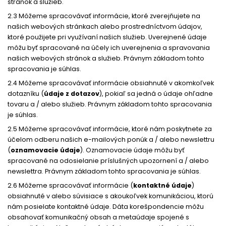
stránok a služieb.
2.3 Môžeme spracovávať informácie, ktoré zverejňujete na
našich webových stránkach alebo prostredníctvom údajov,
ktoré použijete pri využívaní našich služieb. Uverejnené údaje
môžu byť spracované na účely ich uverejnenia a spravovania
našich webových stránok a služieb. Právnym základom tohto
spracovania je súhlas.
2.4 Môžeme spracovávať informácie obsiahnuté v akomkoľvek
dotazníku (
údaje z dotazov
), pokiaľ sa jedná o údaje ohľadne
tovaru a / alebo služieb. Právnym základom tohto spracovania
je súhlas.
2.5 Môžeme spracovávať informácie, ktoré nám poskytnete za
účelom odberu našich e-mailových ponúk a / alebo newslettru
(
oznamovacie údaje
). Oznamovacie údaje môžu byť
spracované na odosielanie príslušných upozornení a / alebo
newslettra. Právnym základom tohto spracovania je súhlas.
2.6 Môžeme spracovávať informácie (
kontaktné údaje
)
obsiahnuté v alebo súvisiace s akoukoľvek komunikáciou, ktorú
nám posielate kontaktné údaje. Dáta korešpondencie môžu
obsahovať komunikačný obsah a metaúdaje spojené s