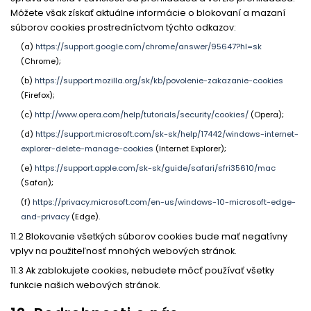
Môžete však získať aktuálne informácie o blokovaní a mazaní
súborov cookies prostredníctvom týchto odkazov:
(a)
https://support.google.com/chrome/answer/95647?hl=sk
(Chrome);
(b)
https://support.mozilla.org/sk/kb/povolenie-zakazanie-cookies
(Firefox);
(c)
http://www.opera.com/help/tutorials/security/cookies/
(Opera);
(d)
https://support.microsoft.com/sk-sk/help/17442/windows-internet-
explorer-delete-manage-cookies
(Internet Explorer);
(e)
https://support.apple.com/sk-sk/guide/safari/sfri35610/mac
(Safari);
(f)
https://privacy.microsoft.com/en-us/windows-10-microsoft-edge-
and-privacy
(Edge).
11.2 Blokovanie všetkých súborov cookies bude mať negatívny
vplyv na použiteľnosť mnohých webových stránok.
11.3 Ak zablokujete cookies, nebudete môcť používať všetky
funkcie našich webových stránok.