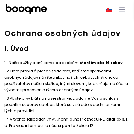
Ochrana osobných údajov
1. Úvod
1.1 Naše služby ponúkame iba osobám
starším ako 16 rokov
.
1.2 Tieto pravidlá platia všade tam, keď sme správcami
osobných údajov návštevníkov našich webových stránok a
používateľov našich služieb, inými slovami, kde určujeme účel a
význam spracovania týchto osobných údajov.
1.3 Ak ste prvý krát na našej stránke, žiadame Vás o súhlas s
použitím súborov cookies, ktoré sú v súlade s podmienkami
týchto pravidiel.
1.4 V týchto zásadach „my“, „nám“ a „náš“ označuje DigitalFox s. r.
o. Pre viac informácii o nás, si pozrite Sekciu 12.