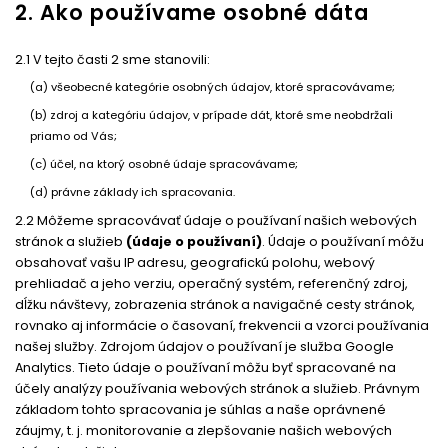
2. Ako používame osobné dáta
2.1 V tejto časti 2 sme stanovili:
(a) všeobecné kategórie osobných údajov, ktoré spracovávame;
(b) zdroj a kategóriu údajov, v prípade dát, ktoré sme neobdržali
priamo od Vás;
(c) účel, na ktorý osobné údaje spracovávame;
(d) právne základy ich spracovania.
2.2 Môžeme spracovávať údaje o používaní našich webových
stránok a služieb
(údaje o používaní)
. Údaje o používaní môžu
obsahovať vašu IP adresu, geografickú polohu, webový
prehliadač a jeho verziu, operačný systém, referenčný zdroj,
dĺžku návštevy, zobrazenia stránok a navigačné cesty stránok,
rovnako aj informácie o časovaní, frekvencii a vzorci používania
našej služby. Zdrojom údajov o používaní je služba Google
Analytics. Tieto údaje o používaní môžu byť spracované na
účely analýzy používania webových stránok a služieb. Právnym
základom tohto spracovania je súhlas a naše oprávnené
záujmy, t. j. monitorovanie a zlepšovanie našich webových