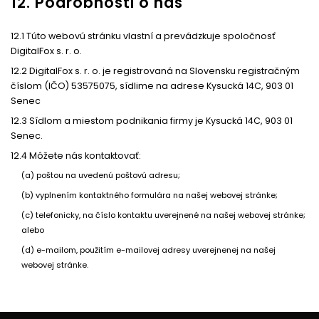
12. Podrobnosti o nás
12.1 Túto webovú stránku vlastní a prevádzkuje spoločnosť
DigitalFox s. r. o.
12.2 DigitalFox s. r. o. je registrovaná na Slovensku registračným
číslom (IČO) 53575075, sídlime na adrese Kysucká 14C, 903 01
Senec
12.3 Sídlom a miestom podnikania firmy je Kysucká 14C, 903 01
Senec.
12.4 Môžete nás kontaktovať:
(a) poštou na uvedenú poštovú adresu;
(b) vyplnením kontaktného formulára na našej webovej stránke;
(c) telefonicky, na číslo kontaktu uverejnené na našej webovej stránke;
alebo
(d) e-mailom, použitím e-mailovej adresy uverejnenej na našej
webovej stránke.