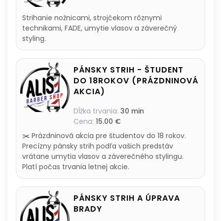
Strihanie nožnicami, strojčekom rôznymi
technikami, FADE, umytie vlasov a záverečný
styling.
PÁNSKY STRIH - ŠTUDENT
DO 18ROKOV (PRÁZDNINOVÁ
AKCIA)
Dĺžka trvania:
30 min
Cena:
15.00 €
✂️ Prázdninová akcia pre študentov do 18 rokov.
Precízny pánsky strih podľa vašich predstáv
vrátane umytia vlasov a záverečného stylingu.
Platí počas trvania letnej akcie.
PÁNSKY STRIH A ÚPRAVA
BRADY