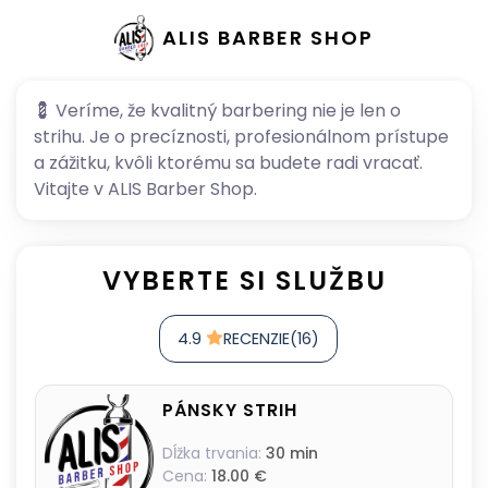
ALIS BARBER SHOP
💈 Veríme, že kvalitný barbering nie je len o
strihu. Je o precíznosti, profesionálnom prístupe
a zážitku, kvôli ktorému sa budete radi vracať.
Vitajte v ALIS Barber Shop.
VYBERTE SI SLUŽBU
4.9
RECENZIE(16)
PÁNSKY STRIH
Dĺžka trvania:
30 min
Cena:
18.00 €