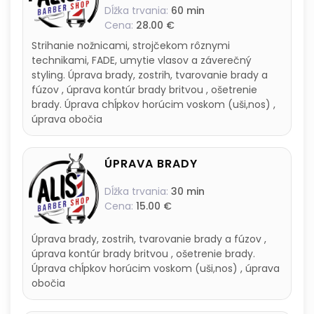
Dĺžka trvania:
60 min
Cena:
28.00 €
Strihanie nožnicami, strojčekom rôznymi
technikami, FADE, umytie vlasov a záverečný
styling. Úprava brady, zostrih, tvarovanie brady a
fúzov , úprava kontúr brady britvou , ošetrenie
brady. Úprava chĺpkov horúcim voskom (uši,nos) ,
úprava obočia
ÚPRAVA BRADY
Dĺžka trvania:
30 min
Cena:
15.00 €
Úprava brady, zostrih, tvarovanie brady a fúzov ,
úprava kontúr brady britvou , ošetrenie brady.
Úprava chĺpkov horúcim voskom (uši,nos) , úprava
obočia