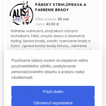
PÁNSKY STRIH,ÚPRAVA A
FARBENIE BRADY
Dĺžka trvania:
90 min
Cena:
40.00 €
Strihanie nožnicami, strojčekom rôznymi
technikami, FADE, umytie vlasov a záverečný
styling. Úprava brady, zostrih, tvarovanie brady a
fúzov , úprava kontúr brady britvou , ošetrenie
brady. Úprava chĺpkov horúcim voskom (uši,nos) ,
úprava obočia Farbenie brady farbou
Používame súbory cookie na zlepšenie vášho
prispôsobenou klientovi
používateľského zážitku, poskytovanie
personalizovaného obsahu a analýzu našej
DETSKÝ STRIH - DO 12
návštevnosti.
ROKOV.
Dĺžka trvania:
30 min
Prijať všetko
Cena:
15.00 €
Odmietnuť nepodstatné