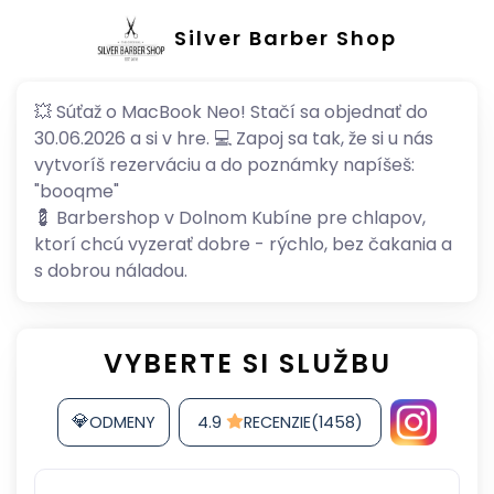
Silver Barber Shop
💥 Súťaž o MacBook Neo! Stačí sa objednať do
30.06.2026 a si v hre. 💻 Zapoj sa tak, že si u nás
vytvoríš rezerváciu a do poznámky napíšeš:
"booqme"
💈 Barbershop v Dolnom Kubíne pre chlapov,
ktorí chcú vyzerať dobre - rýchlo, bez čakania a
s dobrou náladou.
VYBERTE SI SLUŽBU
💎
ODMENY
4.9
RECENZIE(1458)