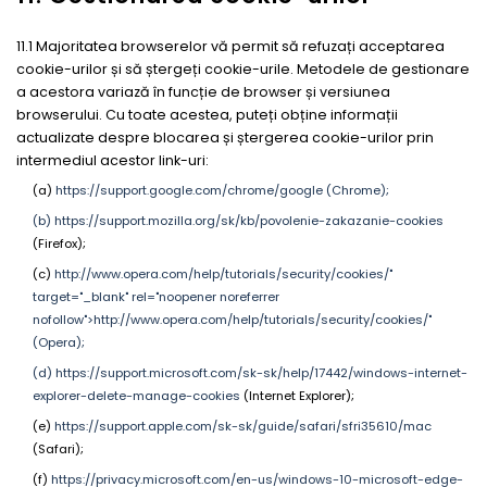
11.1 Majoritatea browserelor vă permit să refuzați acceptarea
cookie-urilor și să ștergeți cookie-urile. Metodele de gestionare
a acestora variază în funcție de browser și versiunea
browserului. Cu toate acestea, puteți obține informații
actualizate despre blocarea și ștergerea cookie-urilor prin
intermediul acestor link-uri:
(a)
https://support.google.com/chrome/google (Chrome);
(b)
https://support.mozilla.org/sk/kb/povolenie-zakazanie-cookies
(Firefox);
(c)
http://www.opera.com/help/tutorials/security/cookies/"
target="_blank" rel="noopener noreferrer
nofollow">http://www.opera.com/help/tutorials/security/cookies/"
(Opera);
(d)
https://support.microsoft.com/sk-sk/help/17442/windows-internet-
explorer-delete-manage-cookies
(Internet Explorer);
(e)
https://support.apple.com/sk-sk/guide/safari/sfri35610/mac
(Safari);
(f)
https://privacy.microsoft.com/en-us/windows-10-microsoft-edge-