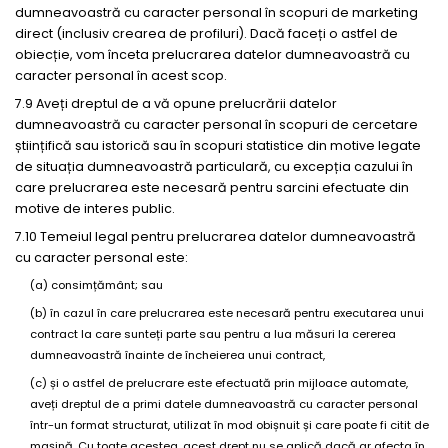
dumneavoastră cu caracter personal în scopuri de marketing
direct (inclusiv crearea de profiluri). Dacă faceți o astfel de
obiecție, vom înceta prelucrarea datelor dumneavoastră cu
caracter personal în acest scop.
7.9 Aveți dreptul de a vă opune prelucrării datelor
dumneavoastră cu caracter personal în scopuri de cercetare
științifică sau istorică sau în scopuri statistice din motive legate
de situația dumneavoastră particulară, cu excepția cazului în
care prelucrarea este necesară pentru sarcini efectuate din
motive de interes public.
7.10 Temeiul legal pentru prelucrarea datelor dumneavoastră
cu caracter personal este:
(a) consimțământ; sau
(b) în cazul în care prelucrarea este necesară pentru executarea unui
contract la care sunteți parte sau pentru a lua măsuri la cererea
dumneavoastră înainte de încheierea unui contract,
(c) și o astfel de prelucrare este efectuată prin mijloace automate,
aveți dreptul de a primi datele dumneavoastră cu caracter personal
într-un format structurat, utilizat în mod obișnuit și care poate fi citit de
mașină. Cu toate acestea, acest drept nu se aplică dacă ar afecta în