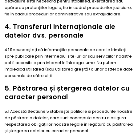
dezvăluire este necesară pentru stabilirea, exercitarea sau
apărarea pretențiilor legale, fie în cadrul procedurilor judiciare,
fie în cadrul procedurilor administrative sau extrajudiciare.
4. Transferuri internaționale ale
datelor dvs. personale
4.1 Recunoașteți că informațiile personale pe care le trimiteți
spre publicare prin intermediul site-urilor sau serviciilor noastre
pot fi accesibile prin internet în întreaga lume. Nu putem
împiedica utilizarea (sau utilizarea greșită) a unor astfel de date
personale de către alții.
5. Păstrarea și ștergerea datelor cu
caracter personal
5.1 Această Secțiune 5 stabilește politicile și procedurile noastre
de păstrare a datelor, care sunt concepute pentru a asigura
respectarea obligațiilor noastre legale în legătură cu păstrarea
și ștergerea datelor cu caracter personal.