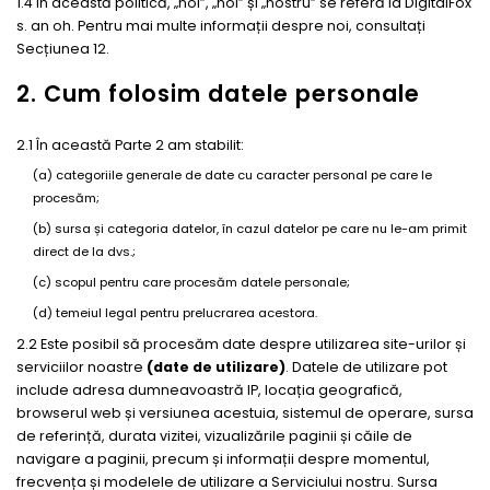
1.4 În această politică, „noi”, „noi” și „nostru” se referă la DigitalFox
s. an oh. Pentru mai multe informații despre noi, consultați
Secțiunea 12.
2. Cum folosim datele personale
2.1 În această Parte 2 am stabilit:
(a) categoriile generale de date cu caracter personal pe care le
procesăm;
(b) sursa și categoria datelor, în cazul datelor pe care nu le-am primit
direct de la dvs.;
(c) scopul pentru care procesăm datele personale;
(d) temeiul legal pentru prelucrarea acestora.
2.2 Este posibil să procesăm date despre utilizarea site-urilor și
serviciilor noastre
(date de utilizare)
. Datele de utilizare pot
include adresa dumneavoastră IP, locația geografică,
browserul web și versiunea acestuia, sistemul de operare, sursa
de referință, durata vizitei, vizualizările paginii și căile de
navigare a paginii, precum și informații despre momentul,
frecvența și modelele de utilizare a Serviciului nostru. Sursa