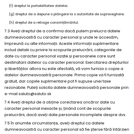
(f) dreptul la portabilitatea datelor;
(g) dreptul de a depune o plângere la o autoritate de supraveghere;
(h) dreptul de a retrage consimțământul.
7.3 Aveți dreptul de a confirma dacă putem prelucra datele
dumneavoastră cu caracter personal și unde le accesăm,
împreună cu alte informații. Aceste informații suplimentare
includ detalii cu privire la scopurile prelucrării, categoriile de
date cu caracter personal vizate și persoanele care sunt
destinatarii datelor cu caracter personal. Exercitarea drepturilor
și libertăților altora nu este afectată, vă vom furniza o copie a
datelor dumneavoastră personale. Prima copie va fi furnizată
gratuit, dar copiile suplimentare pot fi supuse unei taxe
rezonabile. Puteți solicita datele dumneavoastră personale prin
e-mail
saluto@saluto.sk
7.4 Aveți dreptul de a obține corectarea oricăror date cu
caracter personal inexacte și, ținând cont de scopurile
prelucrării, dacă aveți date personale incomplete despre dvs.
7.5 În anumite circumstanțe, aveți dreptul ca datele
dumneavoastră cu caracter personal să fie șterse fără întârzieri