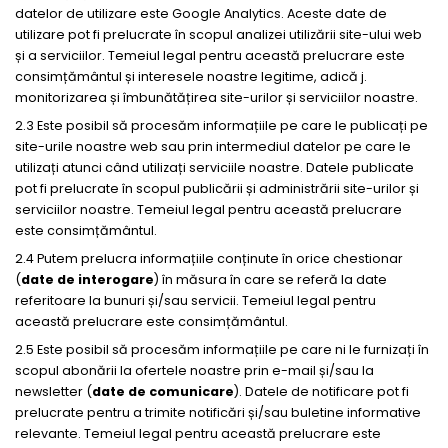
datelor de utilizare este Google Analytics. Aceste date de
utilizare pot fi prelucrate în scopul analizei utilizării site-ului web
și a serviciilor. Temeiul legal pentru această prelucrare este
consimțământul și interesele noastre legitime, adică j.
monitorizarea și îmbunătățirea site-urilor și serviciilor noastre.
2.3 Este posibil să procesăm informațiile pe care le publicați pe
site-urile noastre web sau prin intermediul datelor pe care le
utilizați atunci când utilizați serviciile noastre. Datele publicate
pot fi prelucrate în scopul publicării și administrării site-urilor și
serviciilor noastre. Temeiul legal pentru această prelucrare
este consimțământul.
2.4 Putem prelucra informațiile conținute în orice chestionar
(
date de interogare
) în măsura în care se referă la date
referitoare la bunuri și/sau servicii. Temeiul legal pentru
această prelucrare este consimțământul.
2.5 Este posibil să procesăm informațiile pe care ni le furnizați în
scopul abonării la ofertele noastre prin e-mail și/sau la
newsletter (
date de comunicare
). Datele de notificare pot fi
prelucrate pentru a trimite notificări și/sau buletine informative
relevante. Temeiul legal pentru această prelucrare este