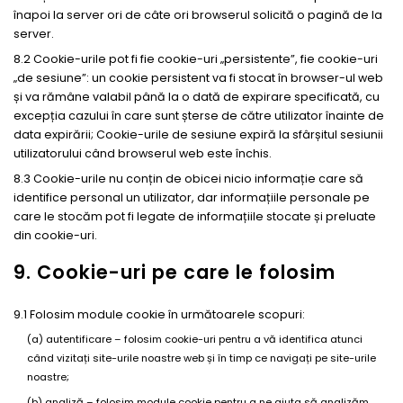
înapoi la server ori de câte ori browserul solicită o pagină de la
server.
8.2 Cookie-urile pot fi fie cookie-uri „persistente”, fie cookie-uri
„de sesiune”: un cookie persistent va fi stocat în browser-ul web
și va rămâne valabil până la o dată de expirare specificată, cu
excepția cazului în care sunt șterse de către utilizator înainte de
data expirării; Cookie-urile de sesiune expiră la sfârșitul sesiunii
utilizatorului când browserul web este închis.
8.3 Cookie-urile nu conțin de obicei nicio informație care să
identifice personal un utilizator, dar informațiile personale pe
care le stocăm pot fi legate de informațiile stocate și preluate
din cookie-uri.
9. Cookie-uri pe care le folosim
9.1 Folosim module cookie în următoarele scopuri:
(a) autentificare – folosim cookie-uri pentru a vă identifica atunci
când vizitați site-urile noastre web și în timp ce navigați pe site-urile
noastre;
(b) analiză – folosim module cookie pentru a ne ajuta să analizăm