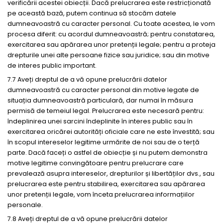
verificării acestei obiecții. Dacă prelucrarea este restricționată
pe această bază, putem continua să stocăm datele
dumneavoastră cu caracter personal. Cu toate acestea, le vom
procesa diferit: cu acordul dumneavoastră; pentru constatarea,
exercitarea sau apărarea unor pretenții legale; pentru a proteja
drepturile unei alte persoane fizice sau juridice; sau din motive
de interes public important.
7.7 Aveți dreptul de a vă opune prelucrării datelor
dumneavoastră cu caracter personal din motive legate de
situația dumneavoastră particulară, dar numai în măsura
permisă de temeiul legal. Prelucrarea este necesară pentru:
îndeplinirea unei sarcini îndeplinite în interes public sau în
exercitarea oricărei autorități oficiale care ne este învestită; sau
în scopul intereselor legitime urmărite de noi sau de o terță
parte. Dacă faceți o astfel de obiecție și nu putem demonstra
motive legitime convingătoare pentru prelucrare care
prevalează asupra intereselor, drepturilor și libertăților dvs., sau
prelucrarea este pentru stabilirea, exercitarea sau apărarea
unor pretenții legale, vom înceta prelucrarea informațiilor
personale.
7.8 Aveți dreptul de a vă opune prelucrării datelor