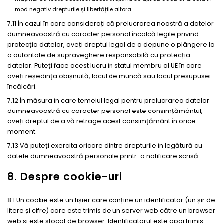
mod negativ drepturile și libertățile altora.
7.11 În cazul în care considerați că prelucrarea noastră a datelor
dumneavoastră cu caracter personal încalcă legile privind
protecția datelor, aveți dreptul legal de a depune o plângere la
o autoritate de supraveghere responsabilă cu protecția
datelor. Puteți face acest lucru în statul membru al UE în care
aveți reședința obișnuită, locul de muncă sau locul presupusei
încălcări.
7.12 În măsura în care temeiul legal pentru prelucrarea datelor
dumneavoastră cu caracter personal este consimțământul,
aveți dreptul de a vă retrage acest consimțământ în orice
moment.
7.13 Vă puteți exercita oricare dintre drepturile în legătură cu
datele dumneavoastră personale printr-o notificare scrisă.
8. Despre cookie-uri
8.1 Un cookie este un fișier care conține un identificator (un șir de
litere și cifre) care este trimis de un server web către un browser
web și este stocat de browser. Identificatorul este apoi trimis