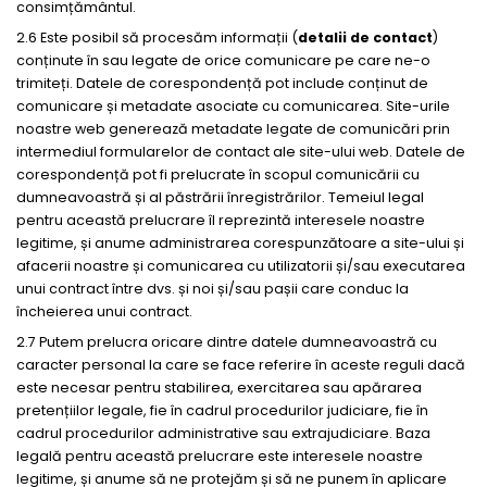
consimțământul.
2.6 Este posibil să procesăm informații (
detalii de contact
)
conținute în sau legate de orice comunicare pe care ne-o
trimiteți. Datele de corespondență pot include conținut de
comunicare și metadate asociate cu comunicarea. Site-urile
noastre web generează metadate legate de comunicări prin
intermediul formularelor de contact ale site-ului web. Datele de
corespondență pot fi prelucrate în scopul comunicării cu
dumneavoastră și al păstrării înregistrărilor. Temeiul legal
pentru această prelucrare îl reprezintă interesele noastre
legitime, și anume administrarea corespunzătoare a site-ului și
afacerii noastre și comunicarea cu utilizatorii și/sau executarea
unui contract între dvs. și noi și/sau pașii care conduc la
încheierea unui contract.
2.7 Putem prelucra oricare dintre datele dumneavoastră cu
caracter personal la care se face referire în aceste reguli dacă
este necesar pentru stabilirea, exercitarea sau apărarea
pretențiilor legale, fie în cadrul procedurilor judiciare, fie în
cadrul procedurilor administrative sau extrajudiciare. Baza
legală pentru această prelucrare este interesele noastre
legitime, și anume să ne protejăm și să ne punem în aplicare