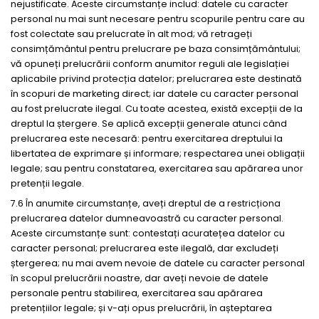
nejustificate. Aceste circumstanțe includ: datele cu caracter
personal nu mai sunt necesare pentru scopurile pentru care au
fost colectate sau prelucrate în alt mod; vă retrageți
consimțământul pentru prelucrare pe baza consimțământului;
vă opuneți prelucrării conform anumitor reguli ale legislației
aplicabile privind protecția datelor; prelucrarea este destinată
în scopuri de marketing direct; iar datele cu caracter personal
au fost prelucrate ilegal. Cu toate acestea, există excepții de la
dreptul la ștergere. Se aplică excepții generale atunci când
prelucrarea este necesară: pentru exercitarea dreptului la
libertatea de exprimare și informare; respectarea unei obligații
legale; sau pentru constatarea, exercitarea sau apărarea unor
pretenții legale.
7.6 În anumite circumstanțe, aveți dreptul de a restricționa
prelucrarea datelor dumneavoastră cu caracter personal.
Aceste circumstanțe sunt: contestați acuratețea datelor cu
caracter personal; prelucrarea este ilegală, dar excludeți
ștergerea; nu mai avem nevoie de datele cu caracter personal
în scopul prelucrării noastre, dar aveți nevoie de datele
personale pentru stabilirea, exercitarea sau apărarea
pretențiilor legale; și v-ați opus prelucrării, în așteptarea