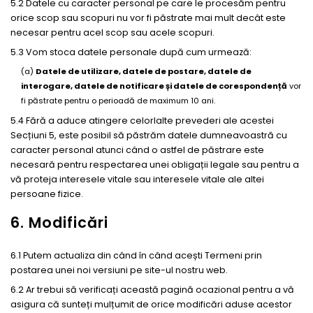
5.2 Datele cu caracter personal pe care le procesăm pentru
orice scop sau scopuri nu vor fi păstrate mai mult decât este
necesar pentru acel scop sau acele scopuri.
5.3 Vom stoca datele personale după cum urmează:
(a)
Datele de utilizare, datele de postare, datele de
interogare, datele de notificare și datele de corespondență
vor
fi păstrate pentru o perioadă de maximum 10 ani.
5.4 Fără a aduce atingere celorlalte prevederi ale acestei
Secțiuni 5, este posibil să păstrăm datele dumneavoastră cu
caracter personal atunci când o astfel de păstrare este
necesară pentru respectarea unei obligații legale sau pentru a
vă proteja interesele vitale sau interesele vitale ale altei
persoane fizice.
6. Modificări
6.1 Putem actualiza din când în când acești Termeni prin
postarea unei noi versiuni pe site-ul nostru web.
6.2 Ar trebui să verificați această pagină ocazional pentru a vă
asigura că sunteți mulțumit de orice modificări aduse acestor