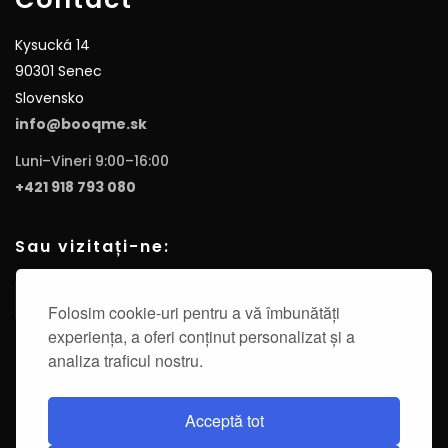
Kysucká 14
90301 Senec
Slovensko
info@booqme.sk
Luni–Vineri 9:00–16:00
+421 918 793 080
Sau vizitați-ne:
Folosim cookie-uri pentru a vă îmbunătăți
experiența, a oferi conținut personalizat și a
analiza traficul nostru.
Acceptă tot