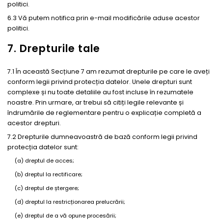
politici.
6.3 Vă putem notifica prin e-mail modificările aduse acestor
politici.
7. Drepturile tale
7.1 În această Secțiune 7 am rezumat drepturile pe care le aveți
conform legii privind protecția datelor. Unele drepturi sunt
complexe și nu toate detaliile au fost incluse în rezumatele
noastre. Prin urmare, ar trebui să citiți legile relevante și
îndrumările de reglementare pentru o explicație completă a
acestor drepturi.
7.2 Drepturile dumneavoastră de bază conform legii privind
protecția datelor sunt:
(a) dreptul de acces;
(b) dreptul la rectificare;
(c) dreptul de ștergere;
(d) dreptul la restricționarea prelucrării;
(e) dreptul de a vă opune procesării;