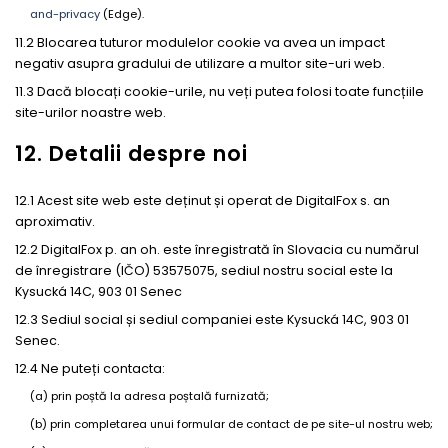
and-privacy
(Edge).
11.2 Blocarea tuturor modulelor cookie va avea un impact
negativ asupra gradului de utilizare a multor site-uri web.
11.3 Dacă blocați cookie-urile, nu veți putea folosi toate funcțiile
site-urilor noastre web.
12. Detalii despre noi
12.1 Acest site web este deținut și operat de DigitalFox s. an
aproximativ.
12.2 DigitalFox p. an oh. este înregistrată în Slovacia cu numărul
de înregistrare (IČO) 53575075, sediul nostru social este la
Kysucká 14C, 903 01 Senec
12.3 Sediul social și sediul companiei este Kysucká 14C, 903 01
Senec.
12.4 Ne puteți contacta:
(a) prin poștă la adresa poștală furnizată;
(b) prin completarea unui formular de contact de pe site-ul nostru web;