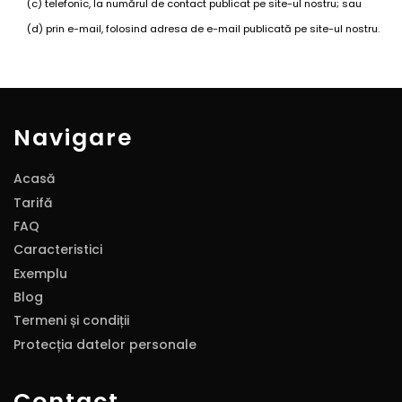
(c) telefonic, la numărul de contact publicat pe site-ul nostru; sau
(d) prin e-mail, folosind adresa de e-mail publicată pe site-ul nostru.
Navigare
Acasă
Tarifă
FAQ
Caracteristici
Exemplu
Blog
Termeni și condiții
Protecția datelor personale
Contact