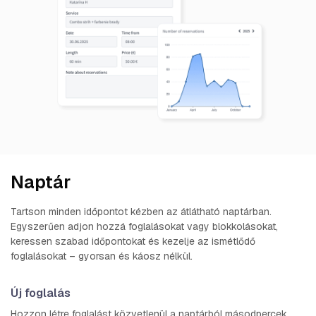
Naptár
Tartson minden időpontot kézben az átlátható naptárban.
Egyszerűen adjon hozzá foglalásokat vagy blokkolásokat,
keressen szabad időpontokat és kezelje az ismétlődő
foglalásokat – gyorsan és káosz nélkül.
Új foglalás
Hozzon létre foglalást közvetlenül a naptárból másodpercek