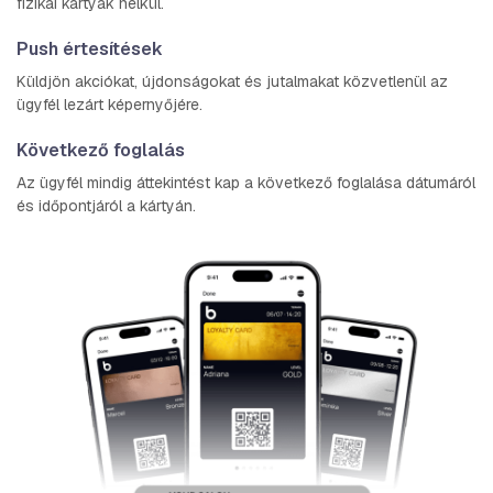
fizikai kártyák nélkül.
Push értesítések
Küldjön akciókat, újdonságokat és jutalmakat közvetlenül az
ügyfél lezárt képernyőjére.
Következő foglalás
Az ügyfél mindig áttekintést kap a következő foglalása dátumáról
és időpontjáról a kártyán.