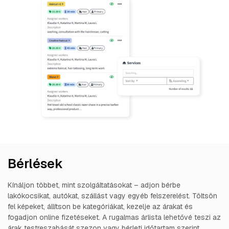
Bérlések
Kínáljon többet, mint szolgáltatásokat – adjon bérbe
lakókocsikat, autókat, szállást vagy egyéb felszerelést. Töltsön
fel képeket, állítson be kategóriákat, kezelje az árakat és
fogadjon online fizetéseket. A rugalmas árlista lehetővé teszi az
árak testreszabását szezon vagy bérleti időtartam szerint.