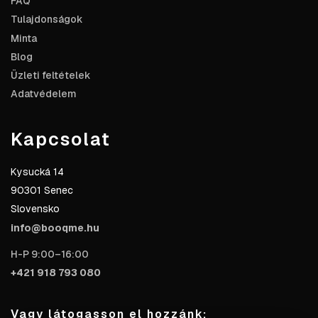
FAQ
Tulajdonságok
Minta
Blog
Üzleti feltételek
Adatvédelem
Kapcsolat
Kysucká 14
90301 Senec
Slovensko
info@booqme.hu
H-P 9:00–16:00
+421 918 793 080
Vagy látogasson el hozzánk: