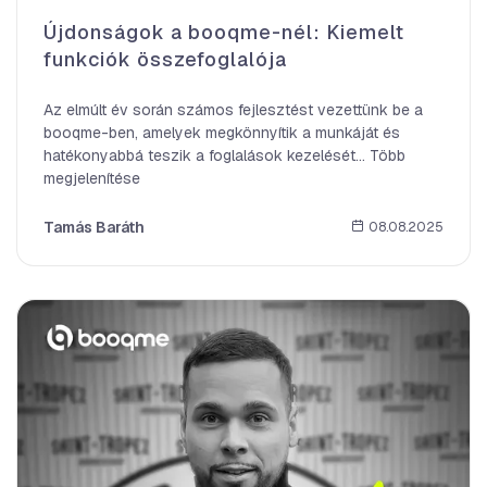
Újdonságok a booqme-nél: Kiemelt
funkciók összefoglalója
Az elmúlt év során számos fejlesztést vezettünk be a
booqme-ben, amelyek megkönnyítik a munkáját és
hatékonyabbá teszik a foglalások kezelését… Több
megjelenítése
Tamás Baráth
08.08.2025