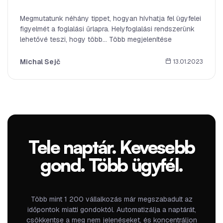
Megmutatunk néhány tippet, hogyan hívhatja fel ügyfelei
figyelmét a foglalási űrlapra. Helyfoglalási rendszerünk
lehetővé teszi, hogy több... Több megjelenítése
Michal Sejč
13.01.2023
Tele naptár. Kevesebb
gond. Több ügyfél.
Több mint 1 200 vállalkozás már megszabadult az
időpontok miatti gondoktól. Automatizálja a naptárát,
csökkentse a meg nem jelenéseket, és koncentráljon