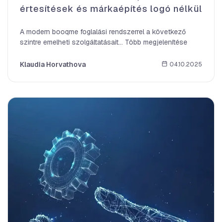
értesítések és márkaépítés logó nélkül
A modern booqme foglalási rendszerrel a következő
szintre emelheti szolgáltatásait… Több megjelenítése
Klaudia Horvathova
04.10.2025