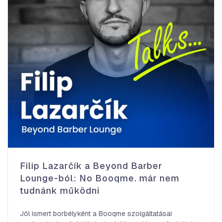
Filip Lazarčík a Beyond Barber
Lounge-ból: No Booqme. már nem
tudnánk működni
Jól ismert borbélyként a Booqme szolgáltatásai