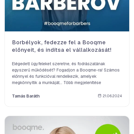
Borbélyok, fedezze fel a Booqme
előnyeit, és indítsa el vállalkozását!
Elégedett ügyfeleket szeretne, és fodrászatának
egyszerű működését? Fogadjon a Booqme-ra! Számos
előnnyel és funkcióval rendelkezik, amelyek
megkönnyítik a munkáját... Több megjelenítése
Tamás Baráth
21.06.2024